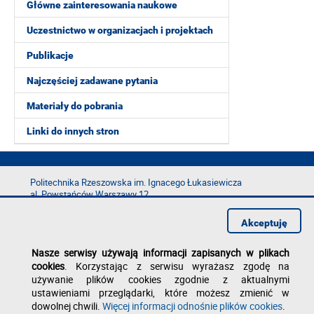
Główne zainteresowania naukowe
Uczestnictwo w organizacjach i projektach
Publikacje
Najczęściej zadawane pytania
Materiały do pobrania
Linki do innych stron
Politechnika Rzeszowska im. Ignacego Łukasiewicza
al. Powstańców Warszawy 12
35-029 Rzeszów
Akceptuję
tel.: +48 17 865 11 00
fax: +48 17 854 12 60
Nasze serwisy używają informacji zapisanych w plikach
e-mail:
kancelaria@prz.edu.pl
cookies
. Korzystając z serwisu wyrażasz zgodę na
Deklaracja dostępności
używanie plików cookies zgodnie z aktualnymi
Polityka prywatności
ustawieniami przeglądarki, które możesz zmienić w
Zgłoś błąd na stronie
dowolnej chwili.
Więcej informacji odnośnie plików cookies
.