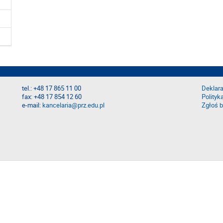
tel.: +48 17 865 11 00
Deklara
fax: +48 17 854 12 60
Polityk
e-mail:
kancelaria@prz.edu.pl
Zgłoś b